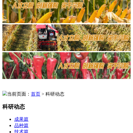
当前页面：
首页
> 科研动态
科研动态
成果篇
品种篇
技术篇