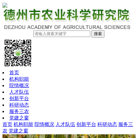
搜索
首页
机构职能
院情概况
人才队伍
创新平台
科研动态
服务三农
党建之窗
首页
机构职能
院情概况
人才队伍
创新平台
科研动态
服务三
农
党建之窗