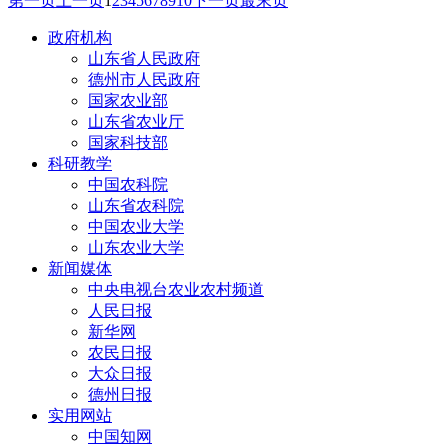
第一页
上一页
1
2
3
4
5
6
7
8
9
10
下一页
最末页
政府机构
山东省人民政府
德州市人民政府
国家农业部
山东省农业厅
国家科技部
科研教学
中国农科院
山东省农科院
中国农业大学
山东农业大学
新闻媒体
中央电视台农业农村频道
人民日报
新华网
农民日报
大众日报
德州日报
实用网站
中国知网