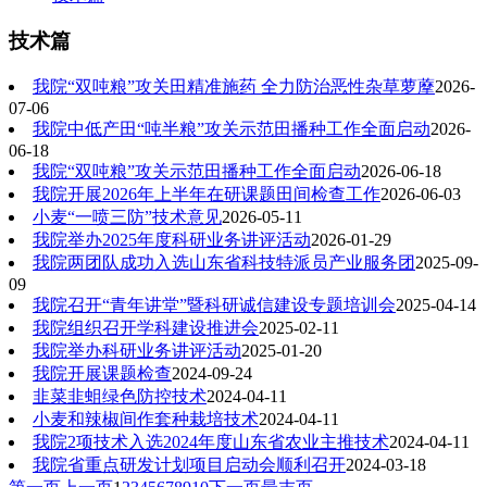
技术篇
我院“双吨粮”攻关田精准施药 全力防治恶性杂草萝藦
2026-
07-06
我院中低产田“吨半粮”攻关示范田播种工作全面启动
2026-
06-18
我院“双吨粮”攻关示范田播种工作全面启动
2026-06-18
我院开展2026年上半年在研课题田间检查工作
2026-06-03
小麦“一喷三防”技术意见
2026-05-11
我院举办2025年度科研业务讲评活动
2026-01-29
我院两团队成功入选山东省科技特派员产业服务团
2025-09-
09
我院召开“青年讲堂”暨科研诚信建设专题培训会
2025-04-14
我院组织召开学科建设推进会
2025-02-11
我院举办科研业务讲评活动
2025-01-20
我院开展课题检查
2024-09-24
韭菜韭蛆绿色防控技术
2024-04-11
小麦和辣椒间作套种栽培技术
2024-04-11
我院2项技术入选2024年度山东省农业主推技术
2024-04-11
我院省重点研发计划项目启动会顺利召开
2024-03-18