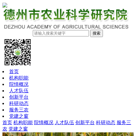
搜索
首页
机构职能
院情概况
人才队伍
创新平台
科研动态
服务三农
党建之窗
首页
机构职能
院情概况
人才队伍
创新平台
科研动态
服务三
农
党建之窗