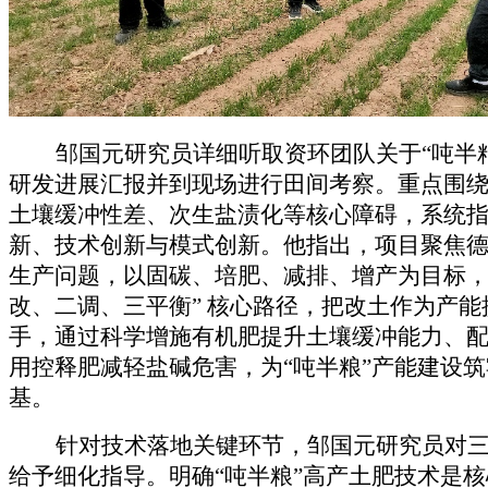
邹国元
研究员
详细听取
资环
团队关于
“吨半
研发进展汇报
并到现场进行田间考察。
重点围
土壤缓冲性差、次生盐渍化等核心障碍，系统
新、技术创新与模式创新。他指出，项目聚焦
生产问题，以固碳、培肥、减排、增产为目标
改、二调、三平衡” 核心路径，把改土作为产能
手，通过
科学
增施有机肥提升土壤缓冲能力、
用控释肥减轻盐碱危害，为
“吨半粮
”
产能建设筑
基。
针对技术落地关键环节，邹国元研究
员
对
给予细化指导。明确
“吨半粮
”
高产土肥技术是核