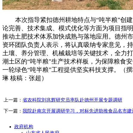
本次指导紧扣德州耕地特点与
“吨半粮
”
创建
论完善、技术集成、模式优化等方面为项目指
推动土肥技术体系加快成熟与落地应用。德州
资环团队负责人表示，将认真吸纳专家意见，
土壤、养分管理、机械栽培等关键技术，全力
潮土区的
“吨半粮
”
生产技术样板，为保障粮食安
一轮绿色
“吨半粮
”
工程提供坚实科技支撑。
（撰
琳
核稿：张超
）
上一篇：
省农科院刘兆辉研究员率队赴德州开展专题调研
下一篇：
我院赴南京开展调研学习，对标先进助推食品名市建
政府机构
山东省人民政府