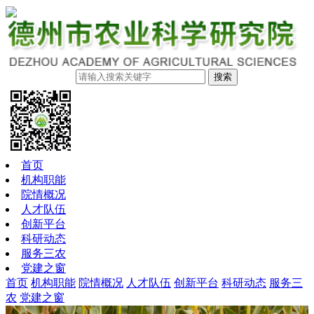
搜索
首页
机构职能
院情概况
人才队伍
创新平台
科研动态
服务三农
党建之窗
首页
机构职能
院情概况
人才队伍
创新平台
科研动态
服务三
农
党建之窗