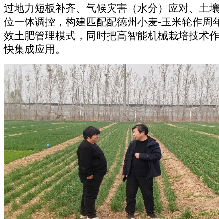
过地力短板补齐、气候灾害（水分）应对、土
位一体调控，构建
匹配
配德州小麦
-
玉米轮作周
效土肥管理模式，
同时
把高智能机械栽培技术
快集成应用。