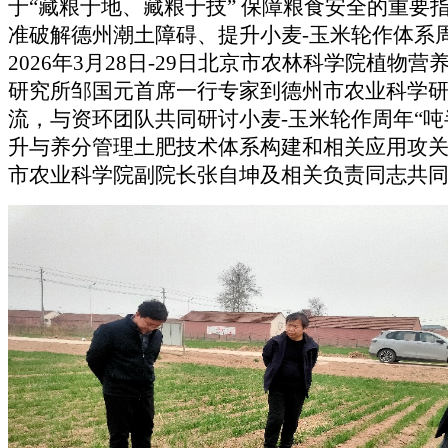
于
“藏粮于地、藏粮于技” 保障粮食安全的重要
准破解德州潮土障碍、提升小麦
-
玉米
轮作体系
2026年
3月28日-29日北京市农林科学院
植物营
研究所
邹国元
首席一行专家到
德州市农业科学
流，与
资环团队共同研讨小麦
-
玉米
轮作
周年
“
升与养分管理土肥技术体系构建
和相关
应用攻
市农业科学院副院长张自坤及相关负责同志
共