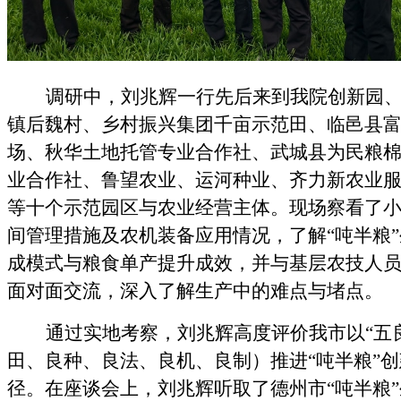
调研中，刘兆辉一行先后来到我院创新园
镇后魏村、乡村振兴集团千亩示范田、临邑县
场、秋华土地托管专业合作社、武城县为民粮
业合作社、鲁望农业、运河种业、齐力新农业
等十个示范园区与农业经营主体。现场察看了
间管理措施及农机装备应用情况，了解
“吨半粮
成模式与粮食单产提升成效，并与基层农技人
面对面交流，深入了解生产中的难点与堵点。
通过实地考察，刘兆辉高度评价我市以
“五
田、良种、良法、良机、良制）推进“吨半粮”
径。在座谈会上，刘兆辉听取了德州市“吨半粮”