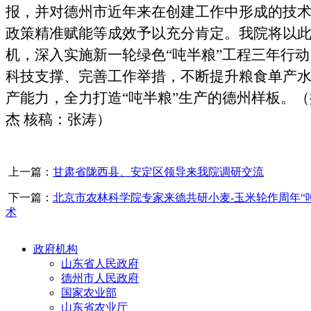
报，并对德州市近年来在创建工作中形成的技
政策精准赋能等成效予以充分肯定。
我院
将以
机，深入实施新一轮绿色
“吨半粮”工程三年行
科技支撑、完善工作举措，不断提升粮食单产
产能力，全力打造
“吨半粮”生产
的
德州样板。
（
杰 核稿
：张涛
）
上一篇：
甘肃省陇西县、安定区领导来我院调研交流
下一篇：
北京市农林科学院专家来德共研小麦-玉米轮作周年“
术
政府机构
山东省人民政府
德州市人民政府
国家农业部
山东省农业厅