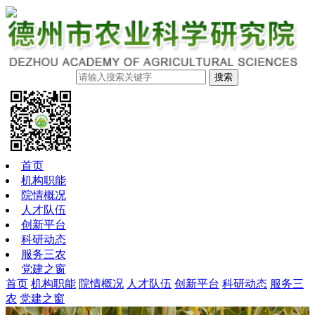
搜索
首页
机构职能
院情概况
人才队伍
创新平台
科研动态
服务三农
党建之窗
首页
机构职能
院情概况
人才队伍
创新平台
科研动态
服务三
农
党建之窗