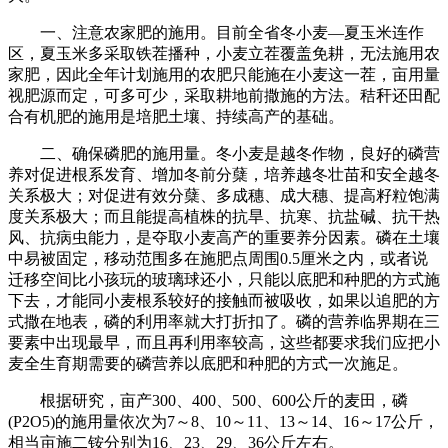
一、注意农家肥的施用。目前全省冬小麦―夏玉米连作
区，夏玉米多采取铁茬播种，小麦立茬覆盖免耕，无法施用农
家肥，因此全年计划施用的农肥只能施在小麦这一茬，亩用量
视肥源而定，可多可少，采取耕地前撒施的方法。秸秆还田配
合有机肥的施用是培肥土壤、持续高产的基础。
二、确保磷肥的施用量。冬小麦是越冬作物，良好的磷营
养对促进根系发育、增加冬前分蘖，培养越冬壮苗和安全越冬
关系极大；对促进有效分蘖、多成穗、成大穗、提高籽粒饱满
度关系极大；而且能提高植株的抗旱、抗寒、抗盐碱、抗干热
风、抗病虫能力，是夺取小麦高产的重要养分因素。磷在土壤
中易被固定，移动范围多在施肥点周围0.5厘米之内，或者说
迁移空间比小孩玩的玻璃球还小，只能以底肥和种肥的方式施
下去，才能同小麦根系较好的接触而被吸收，如果以追肥的方
式撒在地表，磷的利用率就大打折扣了。磷的营养临界期在三
要素中出现最早，而且再利用率较高，这些都要求我们应把小
麦全生育期需要的磷营养以底肥和种肥的方式一次施足。
根据研究，亩产300、400、500、600公斤的麦田，磷
(P2O5)的施用量依次为7～8、10～11、13～14、16～17公斤，
相当亩施二铵分别为16、23、29、36公斤左右。