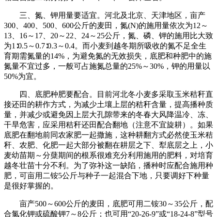
三、氮、钾用量要适宜。河北及北京、天津地区，亩产
300、400、500、600公斤的麦田，氮(N)的施用量依次为12～
13、16～17、20～22、24～25公斤，氮、磷、钾的施用比大致
为1∶0.5～0.7∶0.3～0.4。而小麦到越冬期所吸收的氮不足全生
育期需氮量的14%，为避免氮的无效损失，底肥和种肥中的施
氮量不宜过多，一般可占施氮总量的25%～30%，钾的用量以
50%为宜。
四、底肥种肥要配合。目前河北冬小麦多采取玉米秸秆直
接还田的耕作方式，为减少土壤上层的秸秆含量，提高播种质
量，并减少或避免因上层大孔隙带来的冬春大风降温冷、冻、
干旱危害，应采用秸秆还田配合翻地（注意不宜旋耕）。如果
底肥在翻地前同农家肥一起撒施，这种耕翻方式必然使玉米秸
秆、农肥、化肥一起大部分被翻在耕层之下、犁底层之上，小
麦幼苗期～分蘖期间的根系很难充分利用施用的肥料，对培育
越冬壮苗十分不利。为了弥补这一缺陷，播种时应配合施用种
肥，可亩用二铵5公斤与种子一起混合下地，只要调好下种量
是很好掌握的。
亩产500～600公斤的麦田，底肥可用二铵30～35公斤，配
合氯化钾或硫酸钾7～8公斤；也可用“20-26-9”或“18-24-8”型号