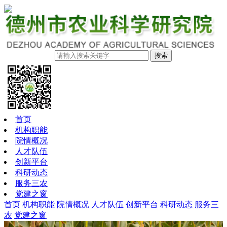
搜索
首页
机构职能
院情概况
人才队伍
创新平台
科研动态
服务三农
党建之窗
首页
机构职能
院情概况
人才队伍
创新平台
科研动态
服务三
农
党建之窗