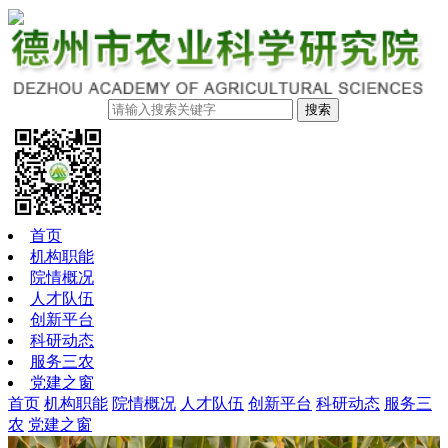
搜索
首页
机构职能
院情概况
人才队伍
创新平台
科研动态
服务三农
党建之窗
首页
机构职能
院情概况
人才队伍
创新平台
科研动态
服务三
农
党建之窗