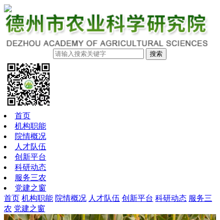
搜索
首页
机构职能
院情概况
人才队伍
创新平台
科研动态
服务三农
党建之窗
首页
机构职能
院情概况
人才队伍
创新平台
科研动态
服务三
农
党建之窗