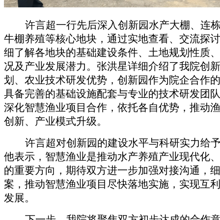
许言超
一行先后深入创新园水产大棚、连
牛棚养殖等核心地块，通过实地查看、交流探
细了解各地块的基础建设条件、土地规划性质
况及产业发展潜力。张洪星详细介绍了
我
院创
划、农业技术研发优势，创新园作为院企合作
具备完善的基础设施配套与专业的技术研发团
深化智慧渔业项目合作，依托
各自
优势，推动
创新、产业模式升级
。
许言超
对创新园的建设水平与科研实力给
他
表示，智慧渔业是推动水产养殖产业现代化
的重要方向，期待双方进一步加强对接沟通，
案，推动智慧渔业项目尽快落地实施，实现互
发展。
下一步，我院将聚焦双方初步达成的合作