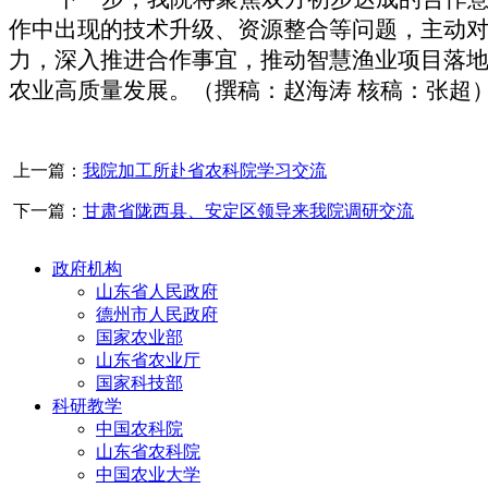
作中出现的技术
升级
、资源整合等问题，主动
力，深入推进合作事宜，推动智慧渔业
项目
落
农业
高质量发展
。（
撰稿：赵海涛
核稿：张超
上一篇：
我院加工所赴省农科院学习交流
下一篇：
甘肃省陇西县、安定区领导来我院调研交流
政府机构
山东省人民政府
德州市人民政府
国家农业部
山东省农业厅
国家科技部
科研教学
中国农科院
山东省农科院
中国农业大学