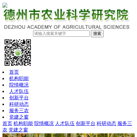
搜索
首页
机构职能
院情概况
人才队伍
创新平台
科研动态
服务三农
党建之窗
首页
机构职能
院情概况
人才队伍
创新平台
科研动态
服务三
农
党建之窗