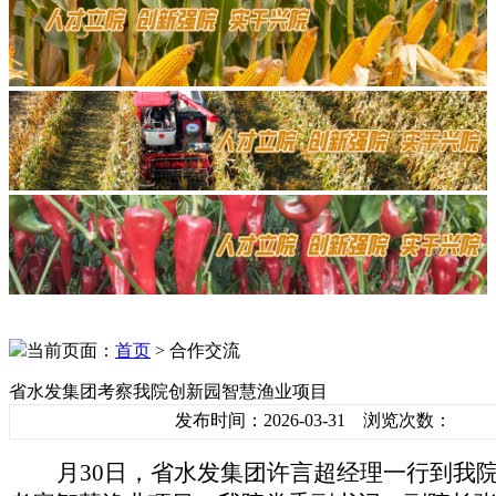
当前页面：
首页
> 合作交流
省水发集团考察我院创新园智慧渔业项目
发布时间：2026-03-31 浏览次数：
月
30日
，
省
水发集团
许言超经理
一行
到
我