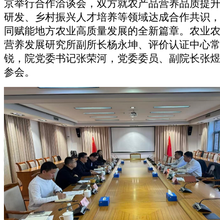
京举行合作洽谈会，双方就农产品营养品质提
研发、乡村振兴人才培养等领域达成合作共识
同赋能
地方
农业高质量发展的全新篇章。农业
营养发展研究所副所长杨永坤、评价认证中心
锐
，
院
党委书记张荣河
，
党委委员、副院长
张
参会。