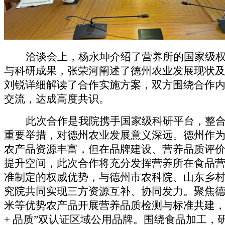
洽谈会上，杨永坤介绍了营养所的国家级
与科研成果，张荣河阐述了德州农业发展现状
刘锐详细解读了合作实施方案，双方围绕合作
交流，达成高度共识。
此次合作是
我院
携手国家级科研平台，整
重要举措，对德州农业发展意义深远。德州作
农产品资源丰富，但在品牌建设、营养品质评
提升空间，此次合作将充分发挥营养所在食品
准制定的权威优势，
与
德州
市
农科院
、
山东乡
究院
共同
实现三方资源互补、协同发力。聚焦
米等优势农产品开展营养品质检测与标准共建
+ 品质”双认证区域公用品牌
。
围绕
食品加工，