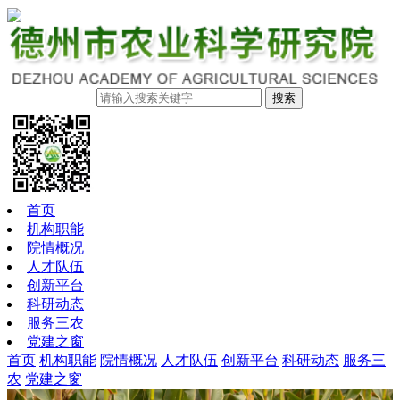
搜索
首页
机构职能
院情概况
人才队伍
创新平台
科研动态
服务三农
党建之窗
首页
机构职能
院情概况
人才队伍
创新平台
科研动态
服务三
农
党建之窗