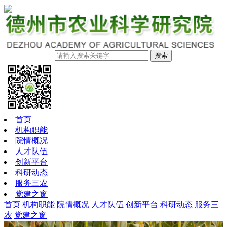
搜索
首页
机构职能
院情概况
人才队伍
创新平台
科研动态
服务三农
党建之窗
首页
机构职能
院情概况
人才队伍
创新平台
科研动态
服务三
农
党建之窗