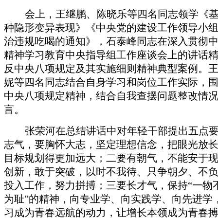
会上，王继鹏、陈晓乐等四名同志领学
《基
种隐形变异表现》《中央党的建设工作领导小
治违规吃喝的通知》，石泰峰同志在深入贯彻
精神学习教育中央指导组工作座谈会上的讲话
反中央八项规定及其实施细则精神典型案例。
妮等四名同志结合自身学习和岗位工作实际，
中央八项规定精神，结合自我查摆问题整改情
言。
张荣河在总结讲话中对年轻干部提出五点
志气，要胸怀大志，坚定理想信念，把眼光放
目标规划得更加远大；二要有朝气，不能安于
创新，敢于突破，以时不我待、只争朝夕、不
投入工作，努力拼搏；三要长才气，保持“一物
为耻”的精神，向专业学、向实践学、向先进学
习成为青春远航的动力，让增长本领成为青春