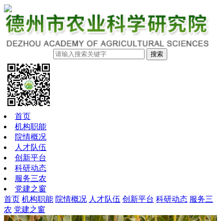
搜索
首页
机构职能
院情概况
人才队伍
创新平台
科研动态
服务三农
党建之窗
首页
机构职能
院情概况
人才队伍
创新平台
科研动态
服务三
农
党建之窗