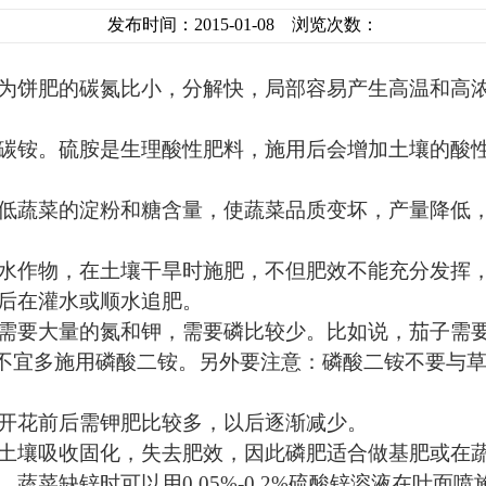
发布时间：2015-01-08 浏览次数：
饼肥的碳氮比小，分解快，局部容易产生高温和高浓
铵。硫胺是生理酸性肥料，施用后会增加土壤的酸性
蔬菜的淀粉和糖含量，使蔬菜品质变坏，产量降低，
作物，在土壤干旱时施肥，不但肥效不能充分发挥，
后在灌水或顺水追肥。
要大量的氮和钾，需要磷比较少。比如说，茄子需
不宜多施用磷酸二铵。另外要注意：磷酸二铵不要与
开花前后需钾肥比较多，以后逐渐减少。
土壤吸收固化，失去肥效，因此磷肥适合做基肥或在
。蔬菜缺锌时可以用
0.05%-0.2%
硫酸锌溶液在叶面喷