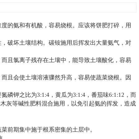
度的氨和有机酸，容易烧根。应该将饼肥打碎，用
，破坏土壤结构。碳铵施用后挥发出大量氨气，对
而且氯离子残存在土壤中，能导致土壤酸化，容易
而且会使土壤溶液骤然升高，容易使蔬菜烧根。因
要氮磷钾之比为
3:1:4
，黄瓜为
3:1:4
，番茄味
6:1:12
，而
草木灰等碱性肥料混合施用，以免引起氨的挥发，造成
蔬菜前期集中施于根系密集的土层中。
施。