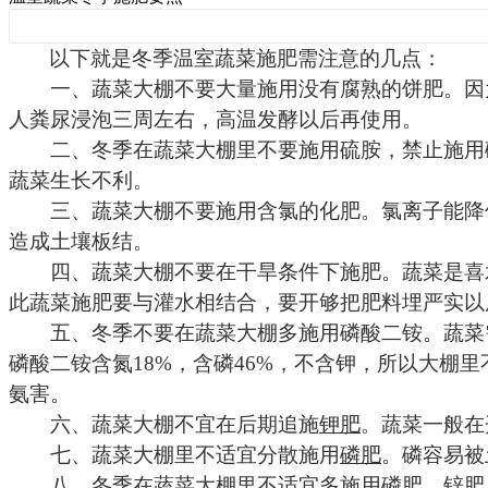
以下就是冬季温室蔬菜施肥需注意的几点：
一、蔬菜大棚不要大量施用没有腐熟的饼肥。因为
人粪尿浸泡三周左右，高温发酵以后再使用。
二、冬季在蔬菜大棚里不要施用硫胺，禁止施用碳
蔬菜生长不利。
三、蔬菜大棚不要施用含氯的化肥。氯离子能降低
造成土壤板结。
四、蔬菜大棚不要在干旱条件下施肥。蔬菜是喜水
此蔬菜施肥要与灌水相结合，要开够把肥料埋严实以
五、冬季不要在蔬菜大棚多施用磷酸二铵。蔬菜需
磷酸二铵含氮
18%
，含磷
46%
，不含钾，所以大棚里
氨害。
六、蔬菜大棚不宜在后期追施
钾肥
。蔬菜一般在
七、蔬菜大棚里不适宜分散施用
磷肥
。磷容易被
八、冬季在蔬菜大棚里不适宜多施用磷肥、锌肥