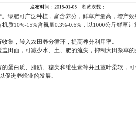
发布时间：2015-01-05 浏览次数：
产。绿肥可广泛种植，富含养分，鲜草产量高，增产效
有机质
10%-15%
含氮量
0.3%-0.6%
，以
1000
公斤
鲜草计
行收集，转入农田养分循环，提高养分利用率。
覆盖田面，可减少水、土、肥的流失，抑制大田杂草的
富的蛋白质、脂肪、糖类和维生素等并且茎叶柔软，可
以促进养蜂业的发展。