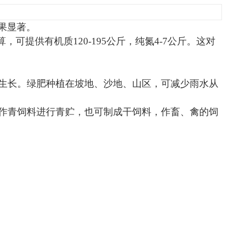
果显著。
算，可提供有机质
120
-195
公斤
，纯氮4
-7
公斤
。这对
生长。绿肥种植在坡地、沙地、山区，可减少雨水从
作青饲料进行青贮，也可制成干饲料，作畜、禽的饲