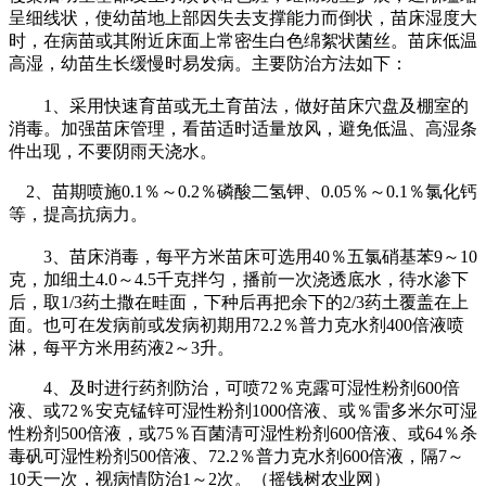
呈细线状，使幼苗地上部因失去支撑能力而倒状，苗床湿度大
时，在病苗或其附近床面上常密生白色绵絮状菌丝。苗床低温
高湿，幼苗生长缓慢时易发病。主要防治方法如下：
1、采用快速育苗或无土育苗法，做好苗床穴盘及棚室的
消毒。加强苗床管理，看苗适时适量放风，避免低温、高湿条
件出现，不要阴雨天浇水。
2、苗期喷施0.1％～0.2％磷酸二氢钾、0.05％～0.1％氯化钙
等，提高抗病力。
3、苗床消毒，每平方米苗床可选用40％五氯硝基苯9～10
克，加细土4.0～4.5千克拌匀，播前一次浇透底水，待水渗下
后，取1/3药土撒在畦面，下种后再把余下的2/3药土覆盖在上
面。也可在发病前或发病初期用72.2％普力克水剂400倍液喷
淋，每平方米用药液2～3升。
4、及时进行药剂防治，可喷72％克露可湿性粉剂600倍
液、或72％安克锰锌可湿性粉剂1000倍液、或％雷多米尔可湿
性粉剂500倍液，或75％百菌清可湿性粉剂600倍液、或64％杀
毒矾可湿性粉剂500倍液、72.2％普力克水剂600倍液，隔7～
10天一次，视病情防治1～2次。（摇钱树农业网）