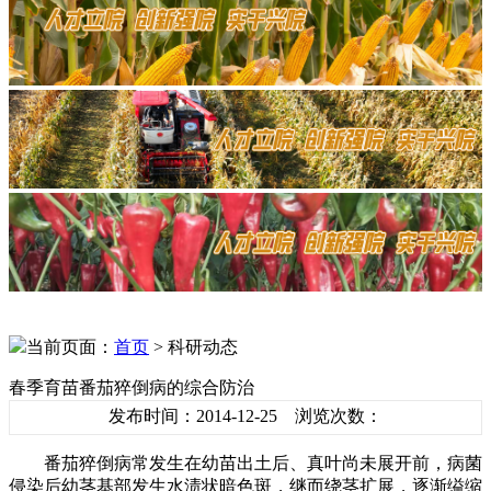
当前页面：
首页
> 科研动态
春季育苗番茄猝倒病的综合防治
发布时间：2014-12-25 浏览次数：
番茄猝倒病常发生在幼苗出土后、真叶尚未展开前，病菌
侵染后幼茎基部发生水渍状暗色斑，继而绕茎扩展，逐渐缢缩