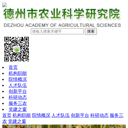
搜索
首页
机构职能
院情概况
人才队伍
创新平台
科研动态
服务三农
党建之窗
首页
机构职能
院情概况
人才队伍
创新平台
科研动态
服务三
农
党建之窗