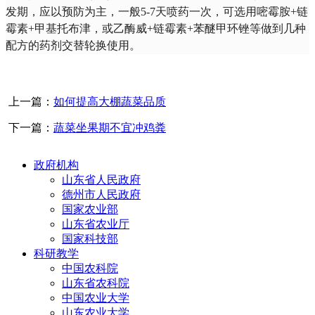
发期，应以预防为主，一般
5-7
天喷药一次，可选用嘧霉胺
+
链
霉素
+
甲基托布津，或乙酶威
+
链霉素
+
苯醚甲环锉等做到几种
配方的药剂交替轮换使用。
上一篇：
如何提高大棚蔬菜品质
下一篇：
蔬菜坐果期不宜冲鸡粪
政府机构
山东省人民政府
德州市人民政府
国家农业部
山东省农业厅
国家科技部
科研教学
中国农科院
山东省农科院
中国农业大学
山东农业大学