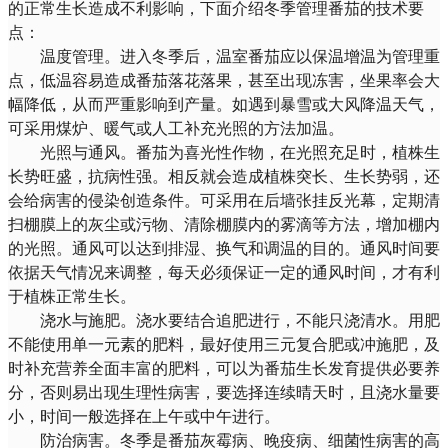
的正常生长造成不利影响，下面介绍冬季管理番茄的技术要
点：
温度管理。进入冬季后，温室番茄应以保温增温为管理重
点，低温容易造成番茄落花落果，甚至出现冻害，坐果率会大
幅降低，从而严重影响到产量。如遇到暴雪或大风降温天气，
可采用煤炉、暖气或人工补充光照的方法加温。
光照与通风。番茄为喜光性作物，在光照充足时，植株生
长势旺盛，抗病性强。相反就会造成植株突长、生长势弱，还
会给病害的侵染创造条件。可采用在后墙张挂反光幕，定期清
扫棚膜上的灰尘或污物、清除棚膜内的雾滴等方法，增加棚内
的光照。通风可以达到排湿、换气和调温的目的。通风时间要
依据天气情况来调整，每天必须保证一定的通风时间，才有利
于植株正常生长。
浇水与施肥。浇水要结合追肥进行，不能只浇清水。用肥
不能使用单一元素的肥料，最好使用三元复合肥或冲施肥，及
时补充营养全面丰富的肥料，可以为番茄生长发育提供必要养
分，否则易出现生理性病害，要选择连续晴天时，且浇水量要
小，时间一般选择在上午或中午进行。
防治病害。冬季是番茄灰霉病、晚疫病、细菌性病害的高