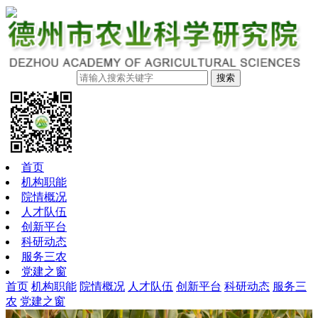
搜索
首页
机构职能
院情概况
人才队伍
创新平台
科研动态
服务三农
党建之窗
首页
机构职能
院情概况
人才队伍
创新平台
科研动态
服务三
农
党建之窗