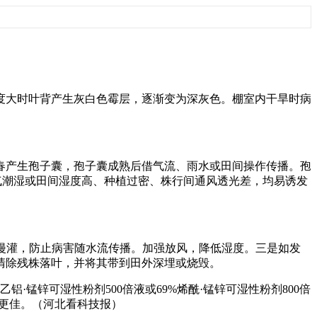
大时叶背产生灰白色霉层，逐渐变为深灰色。棚室内干旱时病
产生孢子囊，孢子囊成熟后借气流、雨水或田间操作传播。孢
气潮湿或田间湿度高、种植过密、株行间通风透光差，均易诱发
漫灌，防止病害随水流传播。加强放风，降低湿度。三是如发
清除残株落叶，并将其带到田外深埋或烧毁。
铝·锰锌可湿性粉剂500倍液或69%烯酰·锰锌可湿性粉剂800倍
果更佳。（河北看科技报）