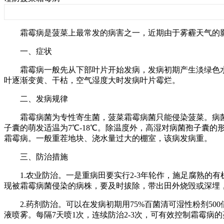
霜霉病是菠菜上最常发的病害之一，近期由于雾霾天气的影
一、症状
霜霉病一般先从下部叶片开始发病，发病初期产生淡绿色水
叶逐渐变黄、干枯，空气湿度大时发病叶片霉烂。
二、发病规律
霜霉病菌为专性寄生菌，菠菜霜霉病菌只能侵染菠菜。病菌
子囊的萌发适温为7℃-18℃。除温度外，高湿对病菌孢子囊
霜霉病。一般重茬地块、浇水量过大的棚室，该病发病重。
三、防治措施
1.农业防治。一是重病田要实行2-3年轮作，施足腐熟的
现被霜霉病菌侵染的病株，要及时拔除，带出田外烧毁或深埋
2.药剂防治。可以在发病初期用75%百菌清可湿性粉剂500倍液
液喷雾。每隔7天喷1次，连续防治2-3次，可有效控制霜霉