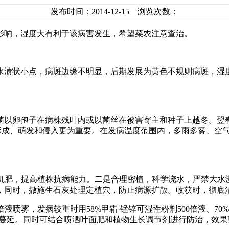
发布时间：2014-12-15 浏览次数：
响，湿度大有利于该病害发生，希望菜农注意查治。
渍状小点，病斑边缘不明显，后期发展为黄色不规则病斑，湿度
以卵孢子在病株残叶内或以菌丝在被害寄主和种子上越冬。翌春
的形成、萌发和侵入更为重要。在发病温度范围内，多雨多雾、空
有机肥，提高植株抗病能力。二是合理密植，科学浇水，严禁大水
，同时，撒施生石灰处理定植穴，防止病源扩散。收获时，彻底
喷雾，发病较重时用58%甲霜·锰锌可湿性粉剂500倍液、70%乙
病的蔓延。同时可结合喷洒叶面肥和植物生长调节剂进行防治，效