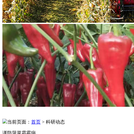
当前页面：
首页
> 科研动态
谨防菠菜霜霉病